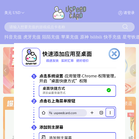
美元
USD
请登录
抖音充值
虎牙充值
陌陌充值
苹果充值
原神
bilibili
快手充值
星穹铁
每日特价
每日特价
每日特价
每日特价
手游代充
耀
原神
和平精英
崩坏:星穹铁道
咸鱼