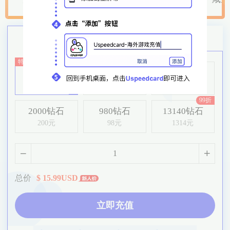
苹果代充
爱壹帆
抖音直播
特价
特价
980钻石
5180钻石
5180钻石
98元
518元
518元
99折
2000钻石
980钻石
13140钻石
200元
98元
1314元
总价
$
15.99
USD
立即充值